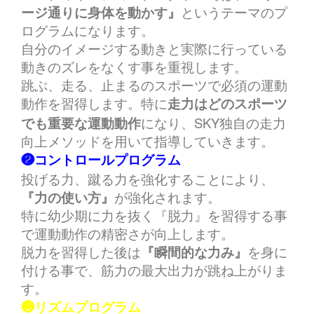
ージ通りに身体を動かす』
というテーマのプ
ログラムになります。
自分のイメージする動きと実際に行っている
動きのズレをなくす事を重視します。
跳ぶ、走る、止まるのスポーツで必須の運動
動作を習得します。特に
走力はどのスポーツ
SKY
でも重要な運動動作
になり、
独自の走力
向上メソッドを用いて指導していきます。
❷コントロールプログラム
投げる力、蹴る力を強化することにより、
『力の使い方』
が強化されます。
特に幼少期に力を抜く『脱力』を習得する事
で運動動作の精密さが向上します。
脱力を習得した後は
『瞬間的な力み』
を身に
付ける事で、筋力の最大出力が跳ね上がりま
す。
❸リズムプログラム