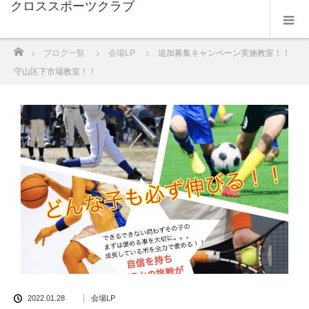
クロススポーツクラブ
ホーム
ブログ一覧
会場LP
追加募集キャンペーン実施教室！！
守山区下市場教室！！
2022.01.28
会場LP