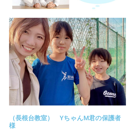
（長根台教室） YちゃんM君の保護者
様