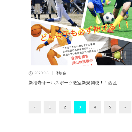
2020.9.3
体験会
新福寺オールスポーツ教室新規開校！！西区
«
1
2
3
4
5
»