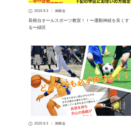
2020.9.3
体験会
長根台オールスポーツ教室！！〜運動神経を良くす
る〜緑区
2020.9.3
体験会